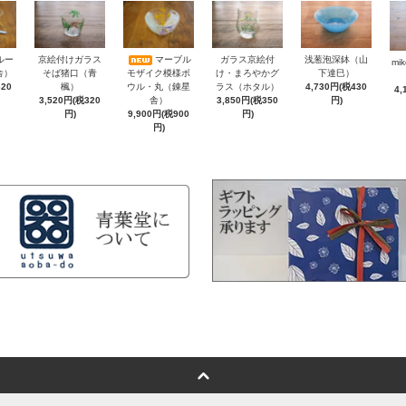
浅葱泡深鉢（山
ルー
京絵付けガラス
マーブル
ガラス京絵付
mi
下達巳）
舎）
そば猪口（青
モザイク模様ボ
け・まろやかグ
4,730円(税430
320
楓）
ウル・丸（錬星
ラス（ホタル）
4,
円)
3,520円(税320
舎）
3,850円(税350
円)
9,900円(税900
円)
円)