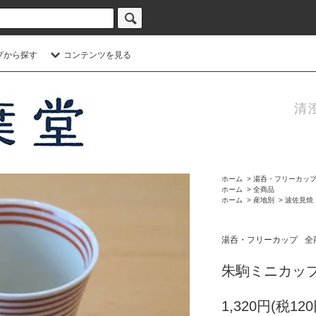
プから探す
コンテンツを見る
清
ホーム
>
湯呑・フリーカッ
ホーム
>
全商品
ホーム
>
産地別
>
波佐見焼
湯呑・フリーカップ
全
朱駒ミニカッ
1,320円(税120