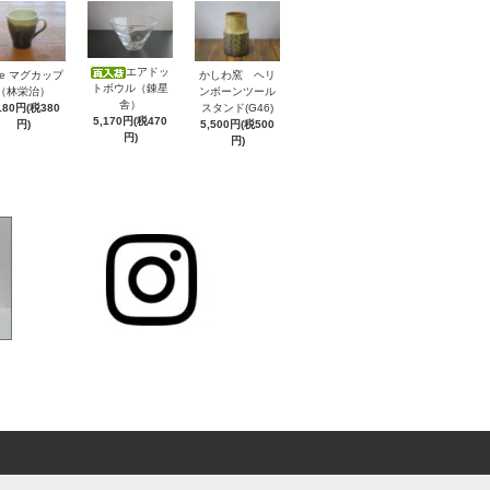
エアドッ
ke マグカップ
かしわ窯 ヘリ
トボウル（錬星
（林栄治）
ンボーンツール
舎）
180円(税380
スタンド(G46)
5,170円(税470
円)
5,500円(税500
円)
円)