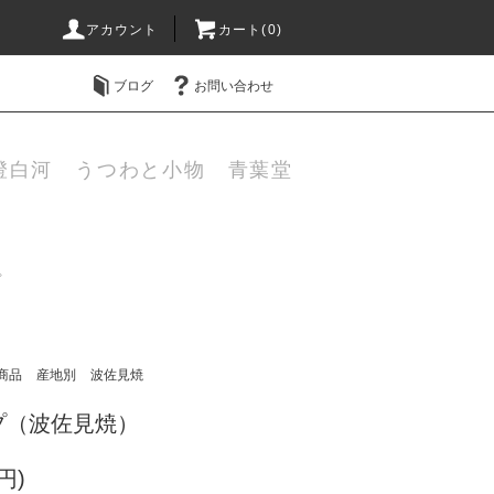
アカウント
カート(0)
ブログ
お問い合わせ
澄白河 うつわと小物 青葉堂
プ
商品
産地別
波佐見焼
プ（波佐見焼）
円)