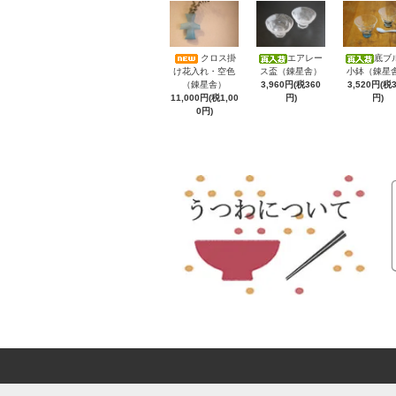
クロス掛
エアレー
底ブ
け花入れ・空色
ス盃（錬星舎）
小鉢（錬星
（錬星舎）
3,960円(税360
3,520円(税
11,000円(税1,00
円)
円)
0円)