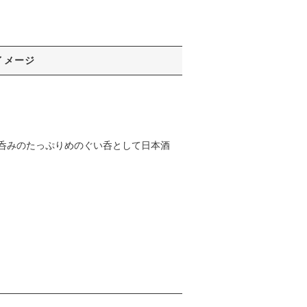
イメージ
呑みのたっぷりめのぐい呑として日本酒