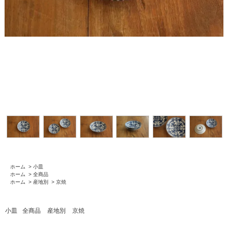
ホーム
>
小皿
ホーム
>
全商品
ホーム
>
産地別
>
京焼
小皿
全商品
産地別
京焼