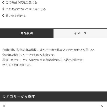
この商品を友達に教える
この商品について問い合わせる
買い物を続ける
商品説明
イメージ
白磁に濃い染付の唐草模様。確かな技術で描き込まれた絵付けが美しい。
渕の輪花型もシャープで細かな印象です。
呉須一色でも、とても華やかさや高級感のある上品な小皿です。
サイズ：約11×ｈ2.3㎝
カテゴリーから探す
皿