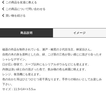
この商品を友達に教える
この商品について問い合わせる
買い物を続ける
商品説明
イメージ
磁器の作品を制作されている、瀬戸・椿窯の２代目当主、林栄治さん。
自然の木の灰を原料とした白、緑、こげ茶の三色が良い感じに混ざり合ったオ
シャレなデザイン。
口が広い形状で、スープ以外にもシリアルボウルなどにも使えます。
内側は淡い緑と白の混ざった色で、飲み物の色も綺麗に映えます。
レンジ、食洗機にも使えます。
色の出かた等はひとつひとつ若干異なります。手作りの味わいとしてお楽しみ
下さい。
サイズ：11.5×14×ｈ5.5㎝