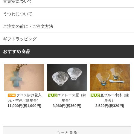
青葉堂について
うつわについて
ご注文の前に・ご注文方法
ギフトラッピング
おすすめ商品
クロス掛け花入
エアレース盃（錬
底ブルー小鉢（錬
れ・空色（錬星舎）
星舎）
星舎）
11,000円(税1,000円)
3,960円(税360円)
3,520円(税320円)
もっと見る