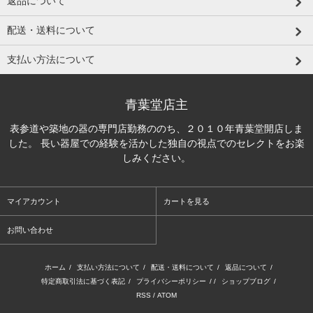
返品について
配送・送料について
支払い方法について
青葉堂店主
表参道や築地の器の専門店勤務ののち、２０１０年青葉堂開店しま
した。 長い器屋での経験を活かした独自の視点でのセレクトをお楽
しみください。
マイアカウント
カートを見る
お問い合わせ
ホーム
/
支払い方法について
/
配送・送料について
/
返品について
/
特定商取引法に基づく表記
/
プライバシーポリシー
/ /
ショップブログ
/
RSS
/
ATOM