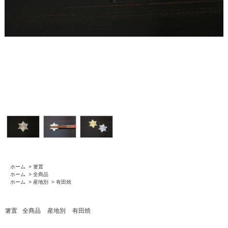
ホーム
>
箸置
ホーム
>
全商品
ホーム
>
産地別
>
有田焼
箸置
全商品
産地別
有田焼