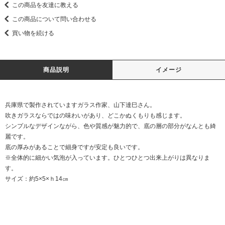
この商品を友達に教える
この商品について問い合わせる
買い物を続ける
商品説明
イメージ
兵庫県で製作されていますガラス作家、山下達巳さん。
吹きガラスならではの味わいがあり、どこかぬくもりも感じます。
シンプルなデザインながら、色や質感が魅力的で、底の層の部分がなんとも綺
麗です。
底の厚みがあることで細身ですが安定も良いです。
※全体的に細かい気泡が入っています。ひとつひとつ出来上がりは異なりま
す。
サイズ：約5×5×ｈ14㎝