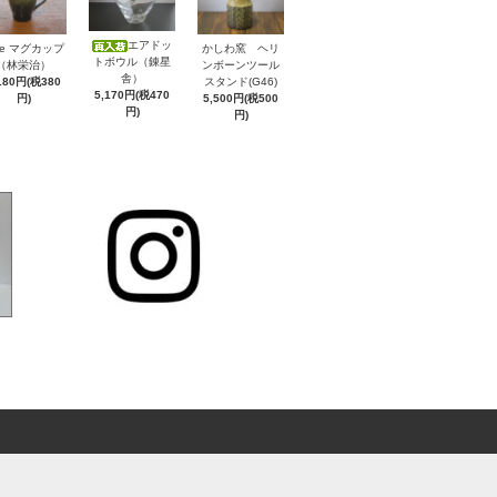
エアドッ
ke マグカップ
かしわ窯 ヘリ
トボウル（錬星
（林栄治）
ンボーンツール
舎）
180円(税380
スタンド(G46)
5,170円(税470
円)
5,500円(税500
円)
円)