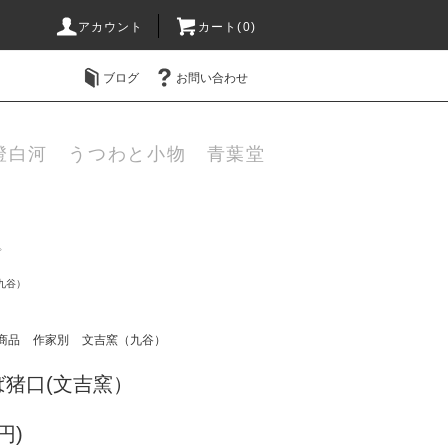
アカウント
カート(0)
ブログ
お問い合わせ
澄白河 うつわと小物 青葉堂
プ
九谷）
商品
作家別
文吉窯（九谷）
猪口(文吉窯）
円)