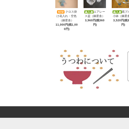
クロス掛
エアレー
底ブ
け花入れ・空色
ス盃（錬星舎）
小鉢（錬星
（錬星舎）
3,960円(税360
3,520円(税
11,000円(税1,00
円)
円)
0円)