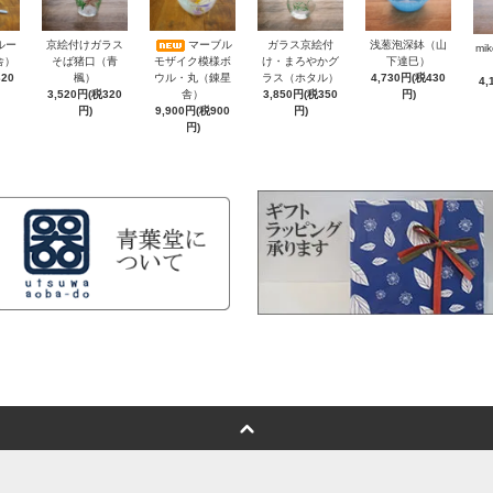
浅葱泡深鉢（山
ルー
京絵付けガラス
マーブル
ガラス京絵付
mi
下達巳）
舎）
そば猪口（青
モザイク模様ボ
け・まろやかグ
4,730円(税430
320
楓）
ウル・丸（錬星
ラス（ホタル）
4,
円)
3,520円(税320
舎）
3,850円(税350
円)
9,900円(税900
円)
円)