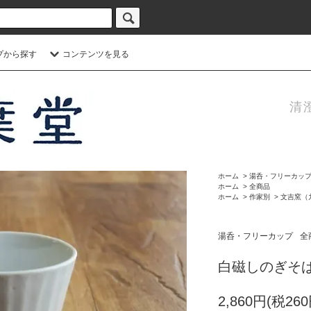
プから探す
コンテンツを見る
清
ホーム
>
湯呑・フリーカッ
ホーム
>
全商品
ホーム
>
作家別
>
文吉窯（
湯呑・フリーカップ
全
白磁しのぎそば
2,860円(税260