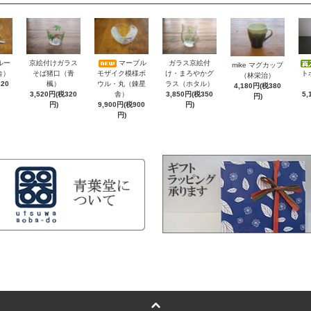
ルー
京絵付けガラス
マーブル
ガラス京絵付
mike マグカップ
舎）
そば猪口（青
モザイク模様ボ
け・まろやかグ
ト
（林栄治）
320
楓）
ウル・丸（錬星
ラス（ホタル）
4,180円(税380
3,520円(税320
舎）
3,850円(税350
5,
円)
円)
9,900円(税900
円)
円)