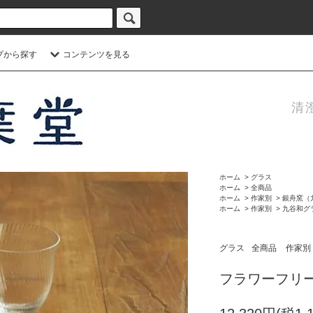
プから探す
コンテンツを見る
清
ホーム
>
グラス
ホーム
>
全商品
ホーム
>
作家別
>
銀舟窯（
ホーム
>
作家別
>
九谷和グ
グラス
全商品
作家別
フラワーフリ