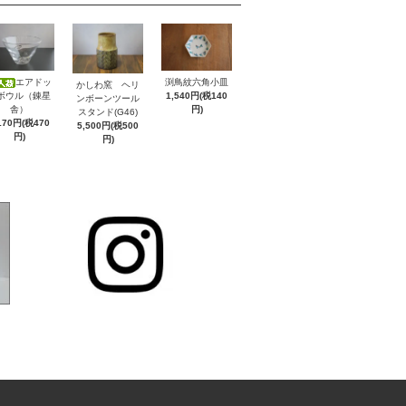
エアドッ
渕鳥紋六角小皿
かしわ窯 ヘリ
ボウル（錬星
1,540円(税140
ンボーンツール
舎）
円)
スタンド(G46)
170円(税470
5,500円(税500
円)
円)