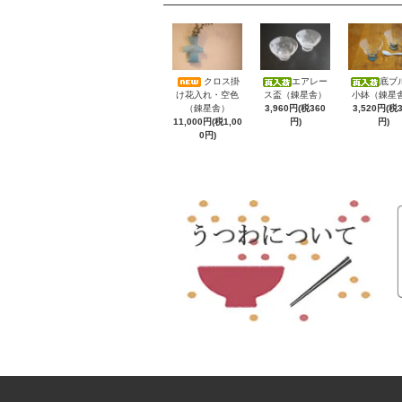
クロス掛
エアレー
底ブ
け花入れ・空色
ス盃（錬星舎）
小鉢（錬星
（錬星舎）
3,960円(税360
3,520円(税
11,000円(税1,00
円)
円)
0円)