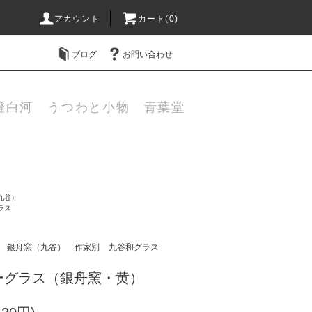
アカウント
カート(0)
ブログ
お問い合わせ
澄白河 うつわと小物 青葉堂
九谷）
ラス
銀舟窯（九谷）
作家別
九谷和グラス
ーグラス（銀舟窯・黄）