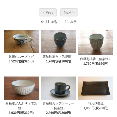
< Prev
Next >
11
1
11
全
商品
-
表示
呉須丸スープマグ
青釉彫湯呑（信楽焼）
白釉彫湯呑（信楽焼）
3,520円(税320円)
1,760円(税160円)
1,760円(税160円)
白釉彫どんぶり（信楽
青釉彫カップソーサー
花わび長皿
焼）
（信楽焼）
3,080円(税280円)
3,630円(税330円)
2,860円(税260円)