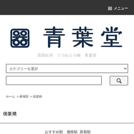
メニュー
清澄白河 うつわと小物 青葉堂
ホーム
>
産地別
>
信楽焼
信楽焼
おすすめ順
価格順
新着順